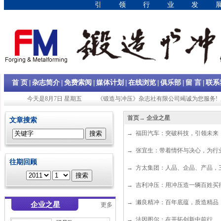
引领行业发
|
|
|
|
|
|
|
首 页
杂志简介
免费索阅
媒体计划
在线浏览
俱乐部
留 言
联系
今天是8月7日 星期五
《锻造与冲压》杂志社有限公司竭诚为您服务! 
首页
→
企业之星
文章搜索
→
福田汽车：突破科技，引领未来
→
张宜生：带着情怀与决心，为行
往期回顾
→
方太集团：人品、企品、产品，
→
吉利冲压：用冲压造一辆百姓买
→
濑良精冲：百年底蕴，质造精品
企业之星
更多
→
法因图尔：在开拓创新中前行