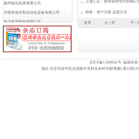
→
上海汇众：如何保持强大的核心
扬州锻压机床有限公司
→
帅锋：用户为基 品质立市
济南舒兹米勒自动化设备有限公司
扬力集团股份有限公司
首页
上一页
下一
济南巨能液压机电工程有限公司
黄石华力锻压机床有限公司
上海卢斯气动元件有限公司
湖北富升锻压机械有限公司
京ICP备11049042号 版
青岛平安锻压机械制造有限公司
地址:北京市昌平区北清路中关村生命科学园博雅C座10层(102206) 电话:86-01
江苏宏程锻压机床有限公司
湖州机床厂有限公司
无锡金沃机床有限公司
南京埃斯顿自动化股份有限公司
沈阳普森锻压机床成套有限公司
协易科技精机(中国)有限公司
宁波欧泰精密冲床制造有限公司