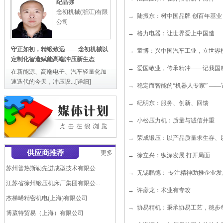
纪品弥
念初机械(浙江)有限
→
陆振东：树中国品牌 创百年基业
公司
→
格力电器：让世界爱上中国造
守正如初，精锻致远 ——念初机械以
→
童博：兴中国汽车工业，立世界
定制化智造赋能高端冲压新生态
→
爱国敬业，传承精冲——记我国
在新能源、高端电子、汽车轻量化加
速迭代的今天，冲压设...
[详细]
→
稳定而智能的“机器人专家” —
→
纪明东：服务、创新、回馈
→
小松压力机：质量与诚信并重
→
荣成锻压：以产品质量求生存、
爱璞特(上海)自动化液压机模具...
供应商推荐
更多
广东锻压机床厂有限公司
→
徐立兴：纵深发展 打开局面
苏州普热斯勒先进成型技术有限公...
→
无锡鹏德： 专注精神助推企业发
江苏省徐州锻压机床厂集团有限公...
→
许彦龙：术业有专攻
杰梯晞精密机电(上海)有限公司
→
协易精机：秉承协易工艺，稳步
博葳特贸易（上海）有限公司