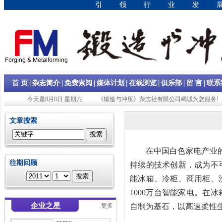
引领行业发
|
|
|
|
|
|
|
首 页
杂志简介
免费索阅
媒体计划
在线浏览
俱乐部
留 言
联系
今天是8月8日 星期六
《锻造与冲压》杂志社有限公司竭诚为您服务! 
文章搜索
在中国白色家电产业的
往期回顾
持续的技术创新，成为不
能冰箱、冷柜、商用柜、
1000万台智能家电。
企业之星
更多
自制为基石，以高速柔性