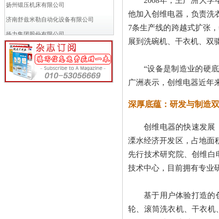
2008年，王广洲大
扬州锻压机床有限公司
他加入创维电器，负责洗
济南舒兹米勒自动化设备有限公司
7条生产线的跨越式扩张，
扬力集团股份有限公司
展到洗碗机、干衣机、双驱滚
济南巨能液压机电工程有限公司
黄石华力锻压机床有限公司
“设备是制造业的硬
上海卢斯气动元件有限公司
广洲表示，创维电器近年
湖北富升锻压机械有限公司
深厚底蕴：研发与制造
青岛平安锻压机械制造有限公司
江苏宏程锻压机床有限公司
创维电器的快速发展
湖州机床厂有限公司
溧水经济开发区，占地面积
无锡金沃机床有限公司
先行技术研究院、创维白
南京埃斯顿自动化股份有限公司
技术中心，目前拥有专业研
沈阳普森锻压机床成套有限公司
基于用户体验打造的
协易科技精机(中国)有限公司
轮、滚筒洗衣机、干衣机
宁波欧泰精密冲床制造有限公司