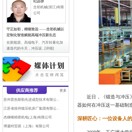
纪品弥
念初机械(浙江)有限
公司
守正如初，精锻致远 ——念初机械以
定制化智造赋能高端冲压新生态
在新能源、高端电子、汽车轻量化加
速迭代的今天，冲压设...
[详细]
爱璞特(上海)自动化液压机模具...
供应商推荐
更多
广东锻压机床厂有限公司
近日，《锻造与冲压
苏州普热斯勒先进成型技术有限公...
器如何在冲压这一基础制
江苏省徐州锻压机床厂集团有限公...
杰梯晞精密机电(上海)有限公司
深耕匠心：一位设备人
博葳特贸易（上海）有限公司