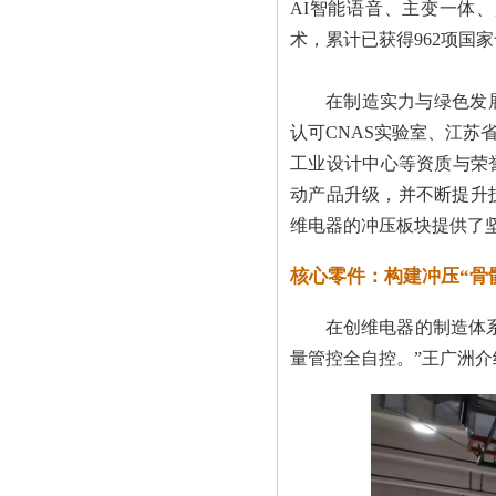
AI智能语音、主变一体
宁波念初机械工业有限公司
术，累计已获得962项国
江苏启力锻压机床有限公司
法格锻压机床(昆山)有限公司
在制造实力与绿色发
福斯润滑油(中国)有限公司
认可CNAS实验室、江
诸城市圣阳机械有限公司
工业设计中心等资质与荣
小松产业机械(上海)有限公司
动产品升级，并不断提升
壹胜百模具(北京)有限公司
维电器的冲压板块提供了
安阳锻压数控设备有限公司
核心零件：构建冲压“骨
小松产业机械(上海)有限公司
青岛青锻锻压机械有限公司
在创维电器的制造体
辽阳锻压机床股份有限公司
量管控全自控。”王广洲
爱璞特(上海)自动化液压机模具...
广东锻压机床厂有限公司
苏州普热斯勒先进成型技术有限公...
江苏省徐州锻压机床厂集团有限公...