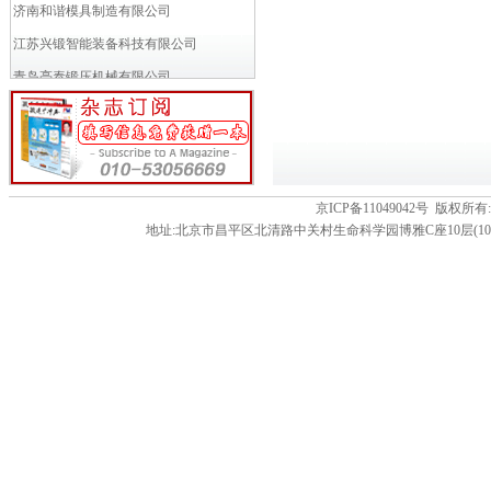
济南和谐模具制造有限公司
江苏兴锻智能装备科技有限公司
青岛亮泰锻压机械有限公司
VACCARI瓦卡里公司
小岛铁工所
富乐斯多商业(北京)有限公司
万得模模具焊接材料贸易（上海）...
京ICP备11049042号 版
地址:北京市昌平区北清路中关村生命科学园博雅C座10层(102206) 电话:86-01
成都多林电器有限公司
苏州工业园区久禾工业炉有限公司
徐州罗特艾德环锻有限公司
申琦工业股份有限公司
南京江联技术有限公司
MANYO CO.,LTD (...
济南瑞力得数控机械工程有限公司
淄博桑德机械设备有限公司