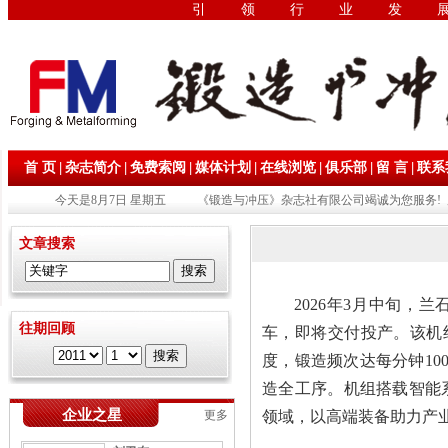
引领行业发
|
|
|
|
|
|
|
首 页
杂志简介
免费索阅
媒体计划
在线浏览
俱乐部
留 言
联系
今天是8月7日 星期五
《锻造与冲压》杂志社有限公司竭诚为您服务! 
文章搜索
2026年3月中旬，
往期回顾
车，即将交付投产。该机
度，锻造频次达每分钟10
造全工序。机组搭载智能
企业之星
更多
领域，以高端装备助力产