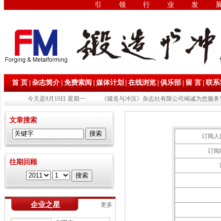
引领行业发
|
|
|
|
|
|
|
首 页
杂志简介
免费索阅
媒体计划
在线浏览
俱乐部
留 言
联系
今天是8月10日 星期一
《锻造与冲压》杂志社有限公司竭诚为您服务!
文章搜索
订阅人
订阅
往期回顾
企业之星
更多