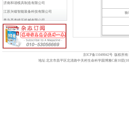
济南和谐模具制造有限公司
江苏兴锻智能装备科技有限公司
验
青岛亮泰锻压机械有限公司
VACCARI瓦卡里公司
小岛铁工所
富乐斯多商业(北京)有限公司
万得模模具焊接材料贸易（上海）...
京ICP备11049042号 版
地址:北京市昌平区北清路中关村生命科学园博雅C座10层(102206) 电话:86-01
成都多林电器有限公司
苏州工业园区久禾工业炉有限公司
徐州罗特艾德环锻有限公司
申琦工业股份有限公司
南京江联技术有限公司
MANYO CO.,LTD (...
济南瑞力得数控机械工程有限公司
淄博桑德机械设备有限公司