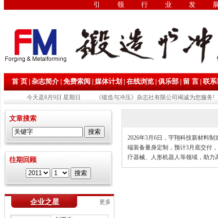
引领行业发
|
|
|
|
|
|
|
首 页
杂志简介
免费索阅
媒体计划
在线浏览
俱乐部
留 言
联系
今天是8月9日 星期日
《锻造与冲压》杂志社有限公司竭诚为您服务! 
文章搜索
2026年3月6日，宇翔科技新材
端装备量身定制，预计3月底交付
疗器械、人形机器人等领域，助力
往期回顾
企业之星
更多