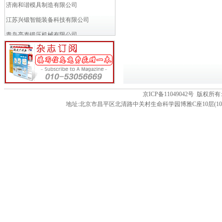
济南和谐模具制造有限公司
江苏兴锻智能装备科技有限公司
青岛亮泰锻压机械有限公司
VACCARI瓦卡里公司
小岛铁工所
富乐斯多商业(北京)有限公司
万得模模具焊接材料贸易（上海）...
京ICP备11049042号 版
地址:北京市昌平区北清路中关村生命科学园博雅C座10层(102206) 电话:86-01
成都多林电器有限公司
苏州工业园区久禾工业炉有限公司
徐州罗特艾德环锻有限公司
申琦工业股份有限公司
南京江联技术有限公司
MANYO CO.,LTD (...
济南瑞力得数控机械工程有限公司
淄博桑德机械设备有限公司