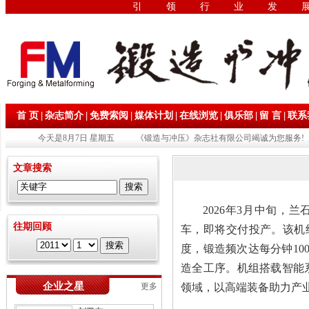
引领行业发
|
|
|
|
|
|
|
首 页
杂志简介
免费索阅
媒体计划
在线浏览
俱乐部
留 言
联系
今天是8月7日 星期五
《锻造与冲压》杂志社有限公司竭诚为您服务! 
文章搜索
2026年3月中旬，
往期回顾
车，即将交付投产。该机
度，锻造频次达每分钟10
造全工序。机组搭载智能
企业之星
更多
领域，以高端装备助力产