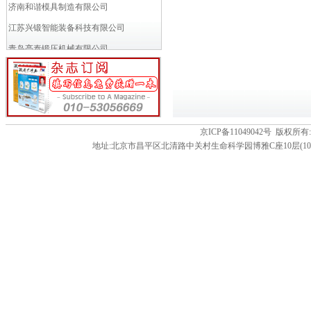
济南和谐模具制造有限公司
江苏兴锻智能装备科技有限公司
青岛亮泰锻压机械有限公司
VACCARI瓦卡里公司
小岛铁工所
富乐斯多商业(北京)有限公司
万得模模具焊接材料贸易（上海）...
京ICP备11049042号 版
地址:北京市昌平区北清路中关村生命科学园博雅C座10层(102206) 电话:86-01
成都多林电器有限公司
苏州工业园区久禾工业炉有限公司
徐州罗特艾德环锻有限公司
申琦工业股份有限公司
南京江联技术有限公司
MANYO CO.,LTD (...
济南瑞力得数控机械工程有限公司
淄博桑德机械设备有限公司