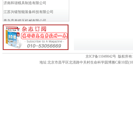
济南和谐模具制造有限公司
江苏兴锻智能装备科技有限公司
青岛亮泰锻压机械有限公司
VACCARI瓦卡里公司
小岛铁工所
富乐斯多商业(北京)有限公司
万得模模具焊接材料贸易（上海）...
京ICP备11049042号 版
地址:北京市昌平区北清路中关村生命科学园博雅C座10层(102206) 电话:86-01
成都多林电器有限公司
苏州工业园区久禾工业炉有限公司
徐州罗特艾德环锻有限公司
申琦工业股份有限公司
南京江联技术有限公司
MANYO CO.,LTD (...
济南瑞力得数控机械工程有限公司
淄博桑德机械设备有限公司