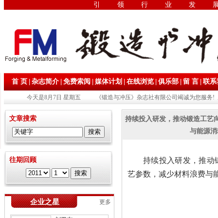
引领行业发
|
|
|
|
|
|
|
首 页
杂志简介
免费索阅
媒体计划
在线浏览
俱乐部
留 言
联系
今天是8月7日 星期五
《锻造与冲压》杂志社有限公司竭诚为您服务! 
文章搜索
持续投入研发，推动锻造工艺
与能源消
往期回顾
持续投入研发，推动
艺参数，减少材料浪费与
企业之星
更多