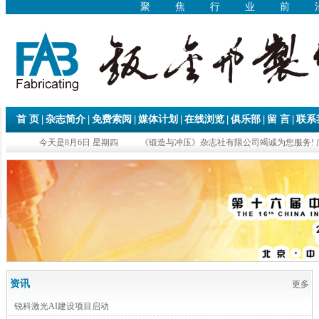
聚焦行业前
|
|
|
|
|
|
|
首 页
杂志简介
免费索阅
媒体计划
在线浏览
俱乐部
留 言
联系
今天是8月6日 星期四
《锻造与冲压》杂志社有限公司竭诚为您服务! 
资讯
更多
锐科激光AI建设项目启动