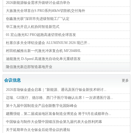
2026新能源钣金需求升级研讨会成功举办
大族激光全球首台S PRO系列40kW切割机交付海外
创鑫激光获“深圳市先进级智能工厂”认定
华工激光开启人机协同智造新范式
01 宏山激光R2 PRO超跑高速切管机全球首发
杜塞尔多夫全球铝业盛会 ALUMINIUM 2026 现已开...
村田机械推出新一代激光冲床复合机 MF2048HL
迪能激光 D-Speed 高速激光自动化单元重磅首发
隆信激光新总部智造基地开业
会议信息
更多
2026首场钣金盛会启幕｜“新能源、通讯及医疗钣金新技术研讨...
迈瑞、GE医疗、德尔格、西门子医疗等确认出席！一次讲透医疗器...
第十九届中国制造业产品创新数字化国际峰会
建圈强链，第二届成渝地区装备制造业博览会 将于9月在成都举办...
中国钣金与制作大会暨中国锻压协会第九届代表大会胜利闭幕
关于延期举办太仓钣金后处理会议的通知