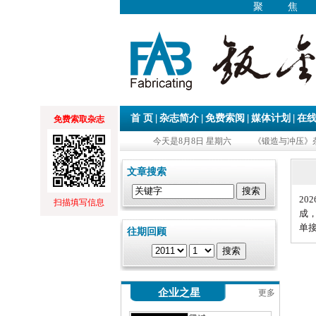
聚
|
|
|
|
首 页
杂志简介
免费索阅
媒体计划
在
免费索取杂志
今天是8月8日 星期六
《锻造与冲压》杂
文章搜索
2
0
2
扫描填写信息
成
单
往期回顾
企业之星
更多