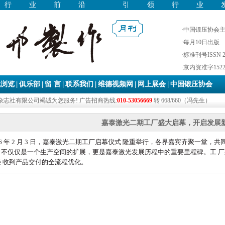
焦行业前沿 引领行业
·中国锻压协会
·每月10日出版
·标准刊号ISSN 22
·京内资准字1522-
|
|
|
|
|
|
线浏览
俱乐部
留 言
联系我们
维德视频网
网上展会
中国锻压协会
志社有限公司竭诚为您服务! 广告招商热线:
010-53056669
转 668/660（冯先生）
嘉泰激光二期工厂盛大启幕，开启发展
6
年
2
月
3
日
，
嘉
泰
激
光
二
期
工
厂
启
幕
仪
式
隆
重
举
行
，
各
界
嘉
宾
齐
聚
一
堂
，
共
，
不
仅
仅
是
一
个
生
产
空
间
的
扩
展
，
更
是
嘉
泰
激
光
发
展
历
程
中
的
重
要
里
程
碑
。
工
厂
接
收
到
产
品
交
付
的
全
流
程
优
化
。