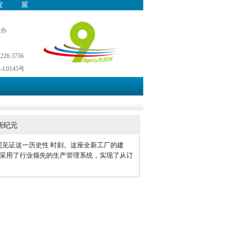
发展
主办
26 3756
L0145号
新纪元
同
见
证
这
一
历
史
性
时
刻
。
这
座
全
新
工
厂
的
建
采
用
了
行
业
领
先
的
生
产
管
理
系
统
，
实
现
了
从
订