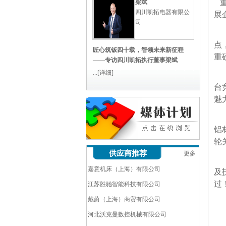
重
梁斌
四川凯拓电器有限公
展
司
点
匠心筑钣四十载，智领未来新征程
重
——专访四川凯拓执行董事梁斌
...
[详细]
台
魅
铝
阿库矫平设备（昆山）有限公司
轮
供应商推荐
更多
帕玛自动化科技（苏州）有限公司
嘉意机床（上海）有限公司
及
过
江苏胜驰智能科技有限公司
戴蔚（上海）商贸有限公司
河北沃克曼数控机械有限公司