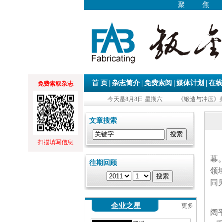
聚
|
|
|
|
首 页
杂志简介
免费索阅
媒体计划
在
免费索取杂志
今天是8月8日 星期六
《锻造与冲压》杂
文章搜索
扫描填写信息
幕
往期回顾
领
同
企业之星
更多
阔