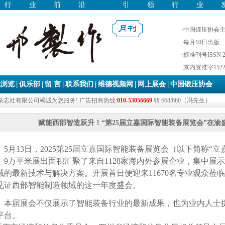
焦行业前沿 引领行业
·中国锻压协会
·每月10日出版
·标准刊号ISSN 22
·京内资准字1522-
|
|
|
|
|
|
线浏览
俱乐部
留 言
联系我们
维德视频网
网上展会
中国锻压协会
志社有限公司竭诚为您服务! 广告招商热线:
010-53056669
转 668/660（冯先生）
赋能西部智造跃升！“第25届立嘉国际智能装备展览会”在渝
5
月
13
日，
2025
第
25
届立嘉国际智能装备展览会（以下简称
“
立
。
9
万平米展出面积汇聚了来自
1128
家海内外参展企业，集中展示
域的最新技术与解决方案。开展首日便迎来
11670
名专业观众莅临
见证西部智能制造领域的这一年度盛会。
本届展会不仅展示了智能装备行业的最新成果，也为业内人士
平台。