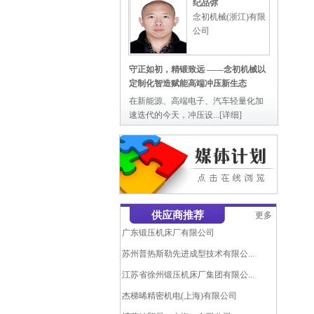
纪品弥
念初机械(浙江)有限
公司
守正如初，精锻致远 ——念初机械以
定制化智造赋能高端冲压新生态
在新能源、高端电子、汽车轻量化加
速迭代的今天，冲压设...
[详细]
爱璞特(上海)自动化液压机模具...
供应商推荐
更多
广东锻压机床厂有限公司
苏州普热斯勒先进成型技术有限公...
江苏省徐州锻压机床厂集团有限公...
杰梯晞精密机电(上海)有限公司
博葳特贸易（上海）有限公司