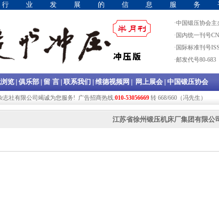
领行业发展的信息服务
·中国锻压协会主
·国内统一刊号CN11
·国际标准刊号ISSN
·邮发代号80-683
|
|
|
|
|
|
线浏览
俱乐部
留 言
联系我们
维德视频网
网上展会
中国锻压协会
志社有限公司竭诚为您服务! 广告招商热线:
010-53056669
转 668/660（冯先生）
江苏省徐州锻压机床厂集团有限公