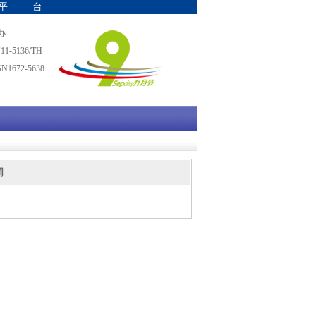
平台
办
-5136/TH
1672-5638
司