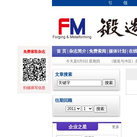
引
|
|
|
|
首 页
杂志简介
免费索阅
媒体计划
在
免费索取杂志
今天是8月6日 星期四
《锻造与冲压》杂
文章搜索
扫描填写信息
往期回顾
企业之星
更多