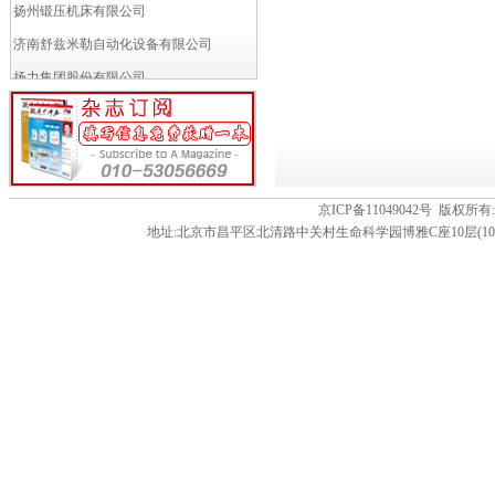
扬州锻压机床有限公司
济南舒兹米勒自动化设备有限公司
扬力集团股份有限公司
济南巨能液压机电工程有限公司
黄石华力锻压机床有限公司
上海卢斯气动元件有限公司
湖北富升锻压机械有限公司
京ICP备11049042号 版
地址:北京市昌平区北清路中关村生命科学园博雅C座10层(102206) 电话:86-01
青岛平安锻压机械制造有限公司
江苏宏程锻压机床有限公司
湖州机床厂有限公司
无锡金沃机床有限公司
南京埃斯顿自动化股份有限公司
沈阳普森锻压机床成套有限公司
协易科技精机(中国)有限公司
宁波欧泰精密冲床制造有限公司