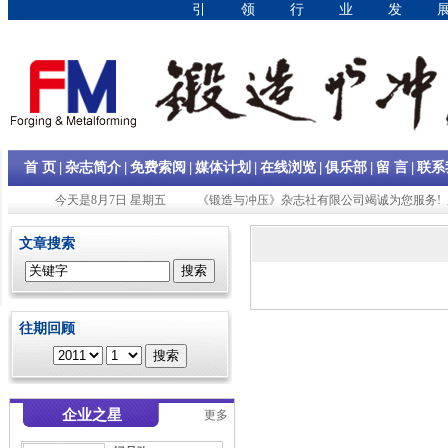
引领行业发
|
|
|
|
|
|
|
首 页
杂志简介
免费索阅
媒体计划
在线浏览
俱乐部
留 言
联系
今天是8月7日 星期五
《锻造与冲压》杂志社有限公司竭诚为您服务! 
文章搜索
往期回顾
企业之星
更多