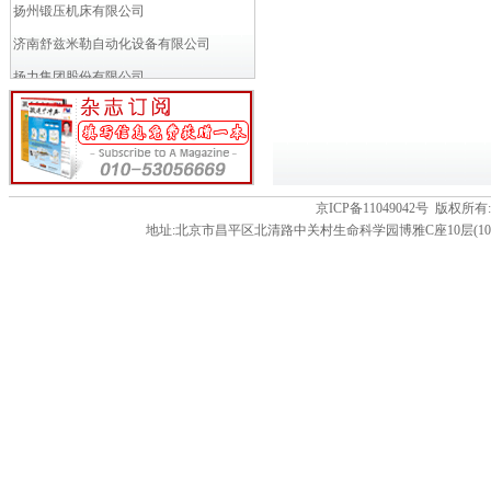
扬州锻压机床有限公司
济南舒兹米勒自动化设备有限公司
扬力集团股份有限公司
济南巨能液压机电工程有限公司
黄石华力锻压机床有限公司
上海卢斯气动元件有限公司
湖北富升锻压机械有限公司
京ICP备11049042号 版
地址:北京市昌平区北清路中关村生命科学园博雅C座10层(102206) 电话:86-01
青岛平安锻压机械制造有限公司
江苏宏程锻压机床有限公司
湖州机床厂有限公司
无锡金沃机床有限公司
南京埃斯顿自动化股份有限公司
沈阳普森锻压机床成套有限公司
协易科技精机(中国)有限公司
宁波欧泰精密冲床制造有限公司