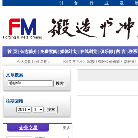
引领行业发
|
|
|
|
|
|
|
首 页
杂志简介
免费索阅
媒体计划
在线浏览
俱乐部
留 言
联系
今天是8月7日 星期五
《锻造与冲压》杂志社有限公司竭诚为您服务! 
文章搜索
往期回顾
企业之星
更多