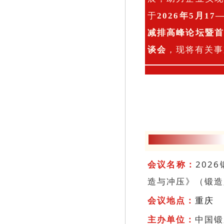
无锡透平叶片有限公司
于
2026年5月17
埃博普感应系统（上海）有限公司
减排高峰论坛暨
郑州中远热能技术公司
谈会
，现将有关事
陕西东新机电制造有限公司
山东凯泰焊接技术有限公司
开封市现代电炉有限公司
优瑞卡(大连)焊接技术有限公司
山西意达机械制造有限公司
重庆恒锐金鼎感应科技有限公司
武汉新威奇科技有限公司
郑州永通特钢有限公司
会议名称：
202
山东莱恩光电科技有限公司
造与冲压》（锻造
山东开泰集团有限公司
会议地点：
重庆
青岛北海机械设备有限责任公司
宁波拓诚机械股份有限公司
主办单位：
中国锻