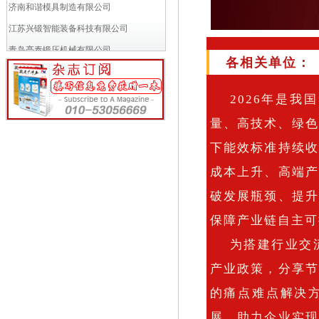
济南和谐模具制造有限公司
江苏兴锻智能装备科技有限公司
青岛亮泰锻压机械有限公司
各相关单位：
VACCARI瓦卡里公司
小岛铁工所
2026年是
富乐斯多商业(北京)有限公司
量、高技术、绿色
万得模模具焊接材料贸易（上海）...
下能效标准持续
成都多林电器有限公司
成本上升、高端
苏州工业园区久禾工业炉有限公司
破发展瓶颈、提
徐州罗特艾德环锻有限公司
保障产业链自主可
申琦工业股份有限公司
南京江联技术有限公司
为搭建行业交
MANYO CO.,LTD (...
产业政策，分享
济南瑞力得数控机械工程有限公司
的痛点难点解决
淄博桑德机械设备有限公司
展，助力企业实