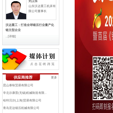
刘卫东
山东沃达重工机床有
限公司董事长
沃达重工：打造全球锻压行业量产化
链主型企业
...
[详细]
艾伯纳工业炉(太仓)有限公司
供应商推荐
更多
中机锻压江苏股份有限公司（南通...
昆山泰咏贸易有限公司
辛北尔康普(无锡)机械制造有限...
哈特贝尔(上海)贸易有限公司
青岛宏达锻压机械有限公司