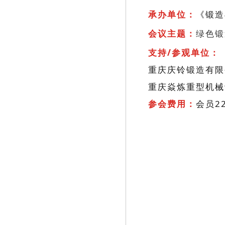
浙江精勇精锻机械有限公司
承办单位：
《锻造
上海中沪电子技术研究设计所
会议主题：
绿色锻
东泰机械工具(东莞)有限公司
支持/参观单位：
郑州科创电子有限公司
重庆江东机械有限责任公司
重庆庆铃锻造有限
兰州兰石重工有限公司
重庆焱炼重型机械
重庆沃克斯科技股份有限公司
参会费用：
会员2
应达工业(上海)有限公司
江苏百协精锻机床有限公司
隔而固(青岛)振动控制有限公司
青岛新东机械有限公司
拉斯科(北京)成形技术有限公司
威普克潘克科技（北京）有限公司
荣成金辰机械制造有限公司
陕西博大电炉有限公司