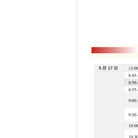
舒勒贸易(上海)有限公司
宜兴北海封头有限公司
青岛华东工程机械有限公司
舒勒贸易(上海)有限公司
艾伯纳工业炉(太仓)有限公司
中机锻压江苏股份有限公司（南通...
昆山泰咏贸易有限公司
辛北尔康普(无锡)机械制造有限...
哈特贝尔(上海)贸易有限公司
青岛宏达锻压机械有限公司
济南和谐模具制造有限公司
江苏兴锻智能装备科技有限公司