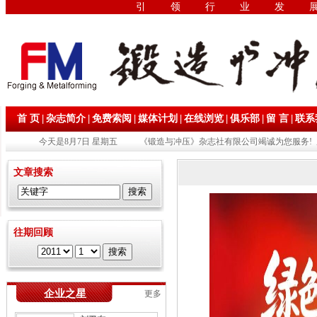
引领行业发
|
|
|
|
|
|
|
首 页
杂志简介
免费索阅
媒体计划
在线浏览
俱乐部
留 言
联系
今天是8月7日 星期五
《锻造与冲压》杂志社有限公司竭诚为您服务! 
文章搜索
往期回顾
企业之星
更多