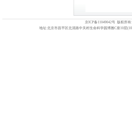
京ICP备11049042号 版
地址:北京市昌平区北清路中关村生命科学园博雅C座10层(102206) 电话:86-01